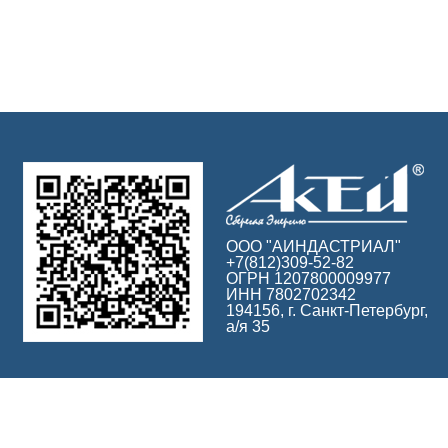
ООО "АИНДАСТРИАЛ"
+7(812)309-52-82
ОГРН 1207800009977
ИНН 7802702342
194156, г. Санкт-Петербург,
а/я 35