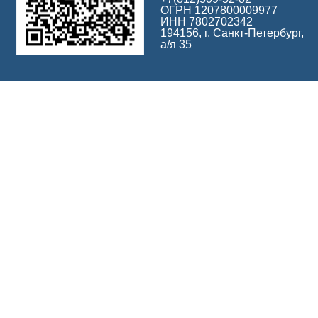
ОГРН 1207800009977
ИНН 7802702342
194156, г. Санкт-Петербург,
а/я 35