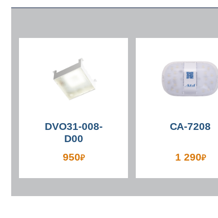
DVO31-008-
СА-7208
D00
950
1 290
₽
₽