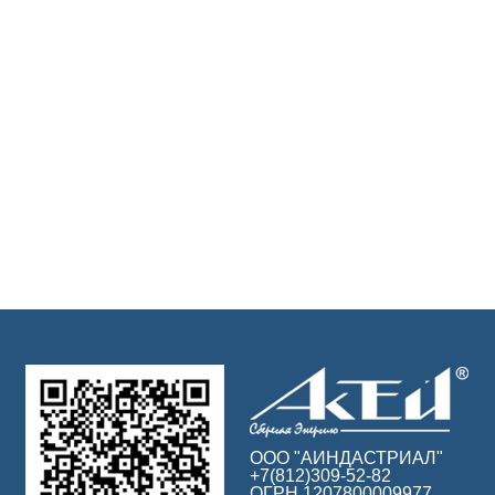
ООО "АИНДАСТРИАЛ"
+7(812)309-52-82
ОГРН 1207800009977